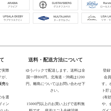
て
送料・配送方法について
で実際
ゆうパックで配送します。送料は全
登録
すが、
国一律800円。北海道・沖縄は1200
会
販売
を
円。離島についてはお問い合わせ下
す。
さい。
ト貯
のを選
(有
ヴィン
15000円以上のお買い上げで送料無
や、
だいた
料です。 発送はご入金確認後、
グイ