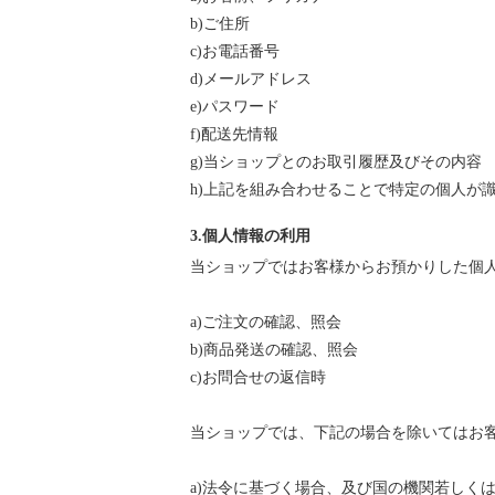
b)ご住所
c)お電話番号
d)メールアドレス
e)パスワード
f)配送先情報
g)当ショップとのお取引履歴及びその内容
h)上記を組み合わせることで特定の個人が
3.個人情報の利用
当ショップではお客様からお預かりした個
a)ご注文の確認、照会
b)商品発送の確認、照会
c)お問合せの返信時
当ショップでは、下記の場合を除いてはお
a)法令に基づく場合、及び国の機関若しく