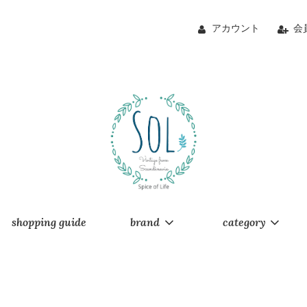
アカウント
会
shopping guide
brand
category