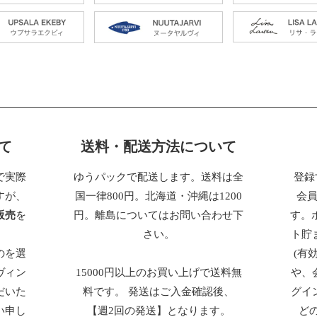
て
送料・配送方法について
で実際
ゆうパックで配送します。送料は全
登録
すが、
国一律800円。北海道・沖縄は1200
会
販売
を
円。離島についてはお問い合わせ下
す。
さい。
ト貯
のを選
(有
ヴィン
15000円以上のお買い上げで送料無
や、
だいた
料です。 発送はご入金確認後、
グイ
い申し
【週2回の発送】となります。
ど