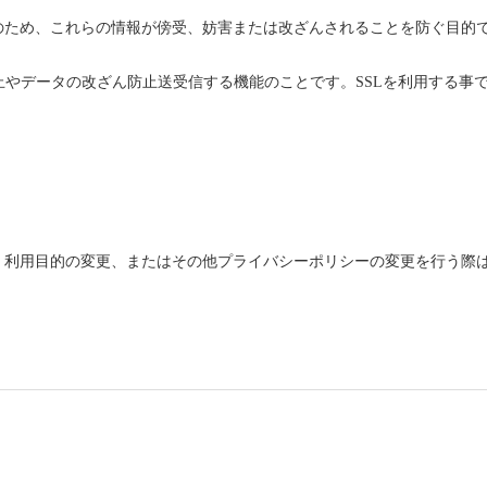
これらの情報が傍受、妨害または改ざんされることを防ぐ目的でSSL（Secu
防止やデータの改ざん防止送受信する機能のことです。SSLを利用する事
、利用目的の変更、またはその他プライバシーポリシーの変更を行う際