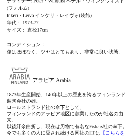
デザイナー: Peter・Winquist ペテル・ウィンクウィスト
(フォルム)
Inkeri・Leivo インケリ・レイヴォ(装飾)
年代： 1973-77
サイズ： 直径17cm
コンディション：
傷はほぼなく、ツヤはとてもあり、非常に良い状態。
アラビア Arabia
1873年生産開始、140年以上の歴史を誇るフィンランド
製陶会社の雄。
ロールストランド社の傘下として、
フィンランドのアラビア地区に創業したのが社名の由
来。
以後紆余曲折し、現在は刃物で有名なFiskars社の傘下。
今でも多くの人に愛され続ける同社のHPは
【こちらを