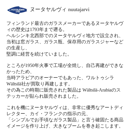
ヌータヤルヴィ nuutajarvi
フィンランド最古のガラスメーカーであるヌータヤルヴ
ィの歴史は1793年まで遡る。
ヘルシンキ北西部でのヌータヤルヴィ地方で設立され、
当初は窓ガラス、ガラス瓶、保存用のガラスジャーなど
の生産し、
堅調に経営を続けていました。
ところが1950年火事で工場が全焼し、自己再建ができな
かったため、
当時アラビアのオーナーでもあった、ワルトゥシラ
Wältsilä社が買取り再建します。
その為この時期に販売された製品は Wältsilä-Arabiaのス
テッカーが貼られ販売されました。
これを機にヌータヤルヴィは、非常に優秀なアートディ
レクター、カイ・フランクの指示の元、
「シンプルでお手頃なガラス製品」と言う確固たる商品
イメージを作り上げ、大きなブームを巻き起こします。