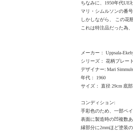
ちなみに、1950年代U
マリ・シムルソンの番号は
しかしながら、 この花瓶
これは特注品だった為、
メーカー： Uppsala-E
シリーズ： 花柄プレー
デザイナー: Mari Simm
年代： 1960
サイズ： 直径 29cm 底部直
コンディション:
手彩色のため、一部ペイ
表面に製造時の凹複数あ
縁部分に2mmほど塗装