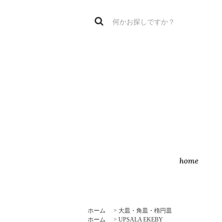
home
ホーム
>
大皿・角皿・楕円皿
ホーム
>
UPSALA EKEBY