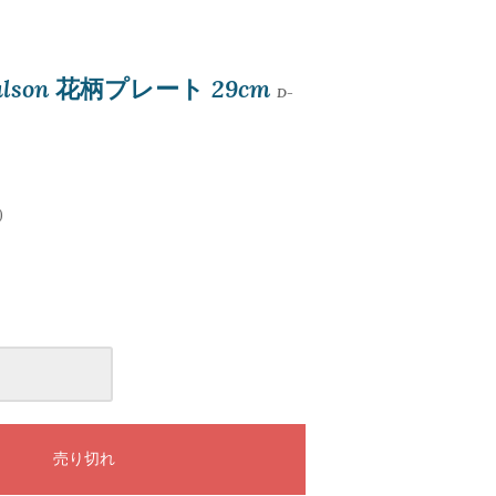
mulson 花柄プレート 29cm
D-
)