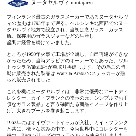
ヌータヤルヴィ nuutajarvi
フィンランド最古のガラスメーカーであるヌータヤルヴ
ィの歴史は1793年まで遡る。ヘルシンキ北西部でのヌー
タヤルヴィ地方で設立され、当初は窓ガラス、ガラス
瓶、保存用のガラスジャーなどの生産し、
堅調に経営を続けていました。
ところが1950年火事で工場が全焼し、自己再建ができな
かったため、当時アラビアのオーナーでもあった、ワル
トゥシラ Wältsilä社が買取り再建します。その為この時
期に販売された製品は Wältsilä-Arabiaのステッカーが貼
られ販売されました。
これを機にヌータヤルヴィは、非常に優秀なアートディ
レクター、カイ・フランクの指示の元、シンプルでお手
頃なガラス製品」と言う確固たる商品イメージを作り上
げ、大きなブームを巻き起こします。
1962年にはオイヴァ・トイッカが入社、カイ・フランク
と共に、様々な試みの中で、今尚世界中にコレクターを
持つ、Birdsシリーズやカステヘルミを生み出しました。