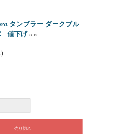
ora タンブラー ダークブル
庫 値下げ
G-19
)