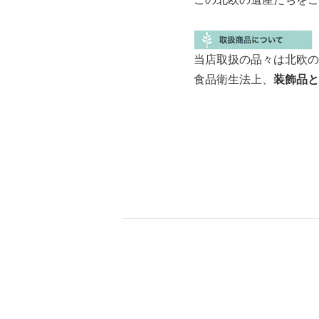
当店取扱の品々は北欧の
食品衛生法上、
装飾品と