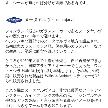
す。シールが無ければ分類が困難である為です。
ヌータヤルヴィ nuutajarvi
フィンランド最古のガラスメーカーであるヌータヤルヴ
ィの歴史は1793年まで遡ります。
ヘルシンキ北西部でのヌータヤルヴィ地方で設立され、
当初は窓ガラス、ガラス瓶、保存用のガラスジャーなど
の生産し、堅調に経営を続けていました。
ところが1950年火事で工場が全焼し、自己再建ができな
かったため、当時アラビアのオーナーでもあった、ワル
トゥシラ Wältsilä社が買取り再建します。その為この時
期に販売された製品は Wältsilä-Arabiaのステッカーが貼
られ販売されました。
これを機にヌータヤルヴィは、非常に優秀なアートディ
レクター、カイ・フランクの指示の元、「シンプルでお
手頃なガラス製品」と言う確固たる商品イメージを作り
上げ、大きなブームを巻き起こします。