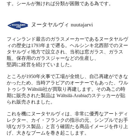
す。シールが無ければ分類が困難である為です。
ヌータヤルヴィ nuutajarvi
フィンランド最古のガラスメーカーであるヌータヤルヴ
ィの歴史は1793年まで遡る。ヘルシンキ北西部でのヌー
タヤルヴィ地方で設立され、当初は窓ガラス、ガラス
瓶、保存用のガラスジャーなどの生産し、
堅調に経営を続けていました。
ところが1950年火事で工場が全焼し、自己再建ができな
かったため、当時アラビアのオーナーでもあった、ワル
トゥシラ Wältsilä社が買取り再建します。その為この時
期に販売された製品は Wältsilä-Arabiaのステッカーが貼
られ販売されました。
これを機にヌータヤルヴィは、非常に優秀なアートディ
レクター、カイ・フランクの指示の元、シンプルでお手
頃なガラス製品」と言う確固たる商品イメージを作り上
げ、大きなブームを巻き起こします。