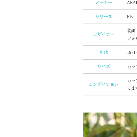
メーカー
AR
シリーズ
Els
装飾：
デザイナー
フォル
年代
1971
サイズ
カップ
カッ
コンディション
りま