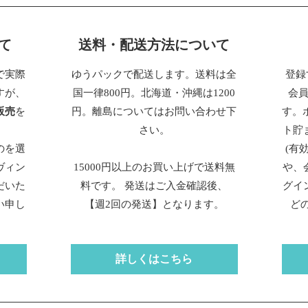
て
送料・配送方法について
で実際
ゆうパックで配送します。送料は全
登録
すが、
国一律800円。北海道・沖縄は1200
会
販売
を
円。離島についてはお問い合わせ下
す。
さい。
ト貯
のを選
(有
ヴィン
15000円以上のお買い上げで送料無
や、
だいた
料です。 発送はご入金確認後、
グイ
い申し
【週2回の発送】となります。
ど
詳しくはこちら