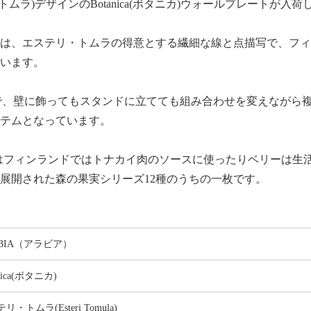
エステリ・トムラ)デザインのBotanica(ボタニカ)ウォールプレートが入
ズは、エステリ・トムラの得意とする繊細な線と点描写で、フ
います。
めで、壁に飾ってもスタンドに立てても組み合わせを変えながら
テムとなっています。
s(キイチゴ) はフィンランドではトナカイ肉のソースに使ったりベリー
間に展開された森の果実シリーズ12種のうちの一枚です。
ABIA（アラビア）
nica(ボタニカ)
リ・トムラ(Esteri Tomula)