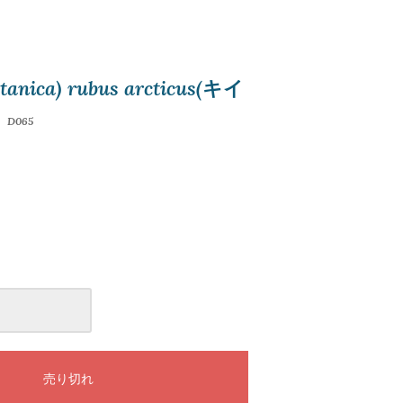
ica) rubus arcticus(キイ
き
D065