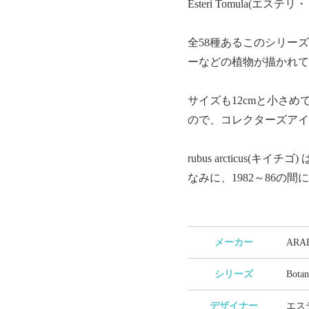
Esteri Tomula(
全58種あるこのシリー
ーなどの植物が描かれて
サイズも12cmと小さ
ので、コレクターズアイ
rubus arcticu
なみに、1982～86の
メーカー
AR
シリーズ
Bota
デザイナー
エステ