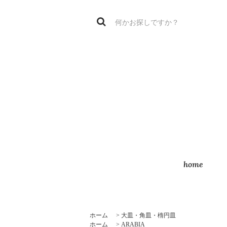
home
ホーム
>
大皿・角皿・楕円皿
ホーム
>
ARABIA