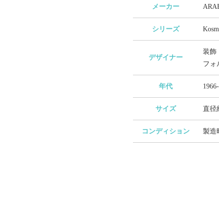
メーカー
AR
シリーズ
Kos
装飾：
デザイナー
フォル
年代
196
サイズ
直径約
コンディション
製造