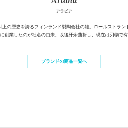
Arabia
アラビア
40年以上の歴史を誇るフィンランド製陶会社の雄。ロールストラ
に創業したのが社名の由来。以後紆余曲折し、現在は刃物で有名なF
ブランドの商品一覧へ