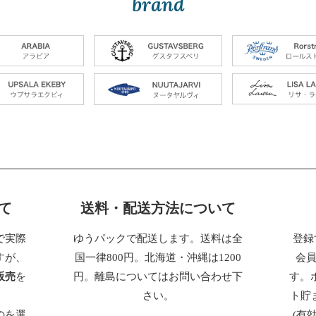
brand
て
送料・配送方法について
で実際
ゆうパックで配送します。送料は全
登録
すが、
国一律800円。北海道・沖縄は1200
会
販売
を
円。離島についてはお問い合わせ下
す。
さい。
ト貯
のを選
(有