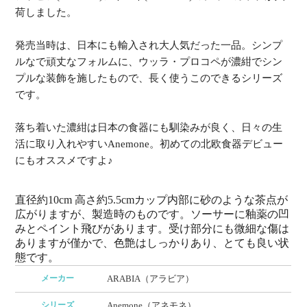
荷しました。
発売当時は、日本にも輸入され大人気だった一品。シンプ
ルなで頑丈なフォルムに、ウッラ・プロコペが濃紺でシン
プルな装飾を施したもので、長く使うこのできるシリーズ
です。
落ち着いた濃紺は日本の食器にも馴染みが良く、日々の生
活に取り入れやすいAnemone。初めての北欧食器デビュー
にもオススメですよ♪
直径約10cm 高さ約5.5cmカップ内部に砂のような茶点が
広がりますが、製造時のものです。ソーサーに釉薬の凹
みとペイント飛びがあります。受け部分にも微細な傷は
ありますが僅かで、色艶はしっかりあり、とても良い状
態です。
メーカー
ARABIA（アラビア）
シリーズ
Anemone（アネモネ）