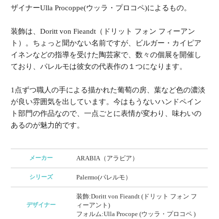
ザイナーUlla Procoppe(ウッラ・プロコペ)によるもの。
装飾は、Doritt von Fieandt（ドリット フォン フィーアン
ト）。ちょっと聞かない名前ですが、ビルガー・カイピア
イネンなどの指導を受けた陶芸家で、数々の個展を開催し
ており、パレルモは彼女の代表作の１つになります。
1点ずつ職人の手による描かれた葡萄の房、葉など色の濃淡
が良い雰囲気を出しています。今はもうないハンドペイン
ト部門の作品なので、一点ごとに表情が変わり、味わいの
あるのが魅力的です。
メーカー
ARABIA（アラビア）
シリーズ
Palermo(パレルモ）
装飾:Doritt von Fieandt (ドリット フォン フ
デザイナー
ィーアント)
フォルム:Ulla Procope (ウッラ・プロコペ )