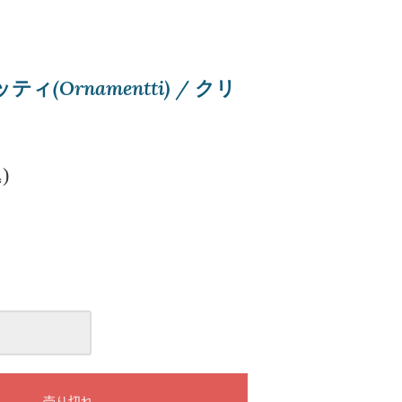
(Ornamentti) / クリ
)