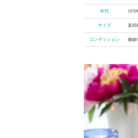
年代
197
サイズ
直径約
コンディション
微細