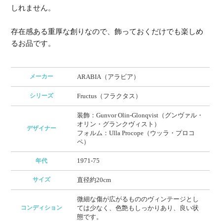
しれません。
存在感ある重厚な創りなので、飾っておくだけでも楽しめ
るお品です。
メーカー
ARABIA（アラビア）
シリーズ
Fructus（フラクタス）
装飾：Gunvor Olin-Glonqvist（グンヴァル・
オリン・グランクヴィスト）
デザイナー
フォルム：Ulla Procope（ウッラ・プロコ
ペ）
1971-75
年代
サイズ
直径約20cm
微細な傷が広がるもののヴィンテージとし
コンディション
ては少なく、色艶もしっかりあり、良い状
態です。