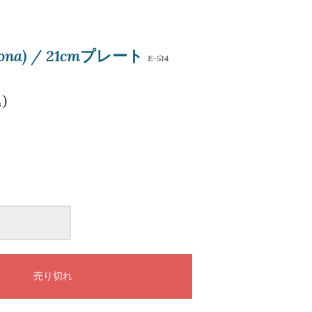
na) / 21cmプレート
E-514
)