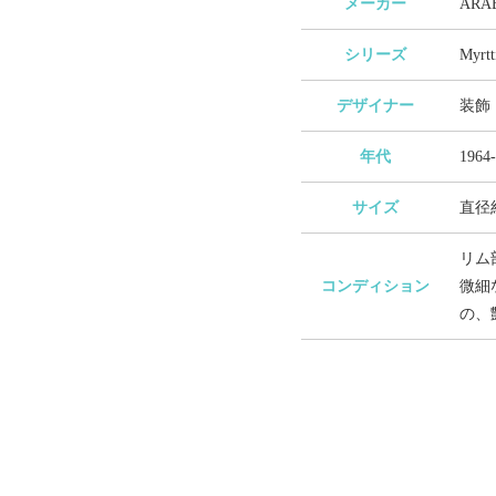
メーカー
AR
シリーズ
Myr
デザイナー
装飾：
年代
1964
サイズ
直径約
リム
コンディション
微細
の、