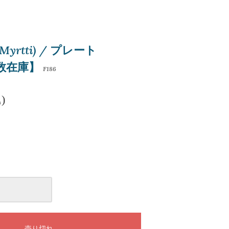
yrtti) / プレート
複数在庫】
F186
)