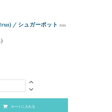
trus) / シュガーポット
F210
)
カートに入れる