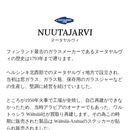
NUUTAJARVI
ヌータヤルヴィ
フィンランド最古のガラスメーカーであるヌータヤルヴ
ィの歴史は1793年まで遡ります。
ヘルシンキ北西部でのヌータヤルヴィ地方で設立され、
当初は窓ガラス、ガラス瓶、保存用のガラスジャーなど
の生産し、堅調に経営を続けていました。
ところが1950年火事で工場が全焼し、自己再建ができな
かったため、当時アラビアのオーナーでもあった、ワル
トゥシラ Wältsilä社が買取り再建します。その為この時
期に販売された製品は Wältsilä-Arabiaのステッカーが貼
られ販売されました。