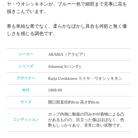
ヤ・ウオシッキネンが、ブルー一色で細部まで見事に花を
描きこんでいます。
青も単純な青でなく、柔らかなぼかし具合も何処と無く優
しさを感じる調色です。
メーカー
ARABIA（アラビア）
シリーズ
Johanna(ヨハンナ)
デザイナー
Raija Uosikkinen ライヤ・ウオシッキネン
1968-69
年代
サイズ
開口部直径約8cm 高さ約6cm
カップ内側に釉薬の凹みや付着物による凸
コンディション
があるものの、目立った傷はほぼなく、色
艶もしっかりあり、非常に良い状態です。