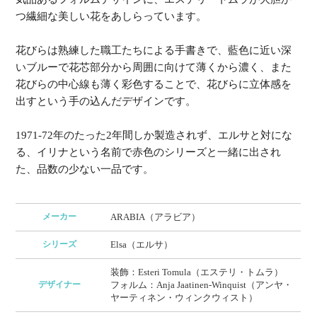
つ繊細な美しい花をあしらっています。
花びらは熟練した職工たちによる手書きで、藍色に近い深
いブルーで花芯部分から周囲に向けて薄くから濃く、また
花びらの中心線も薄く彩色することで、花びらに立体感を
出すという手の込んだデザインです。
1971-72年のたった2年間しか製造されず、エルサと対にな
る、イリナという名前で赤色のシリーズと一緒に出され
た、品数の少ない一品です。
メーカー
ARABIA（アラビア）
シリーズ
Elsa（エルサ）
装飾：Esteri Tomula（エステリ・トムラ）
デザイナー
フォルム：Anja Jaatinen-Winquist（アンヤ・
ヤーティネン・ウィンクウィスト）