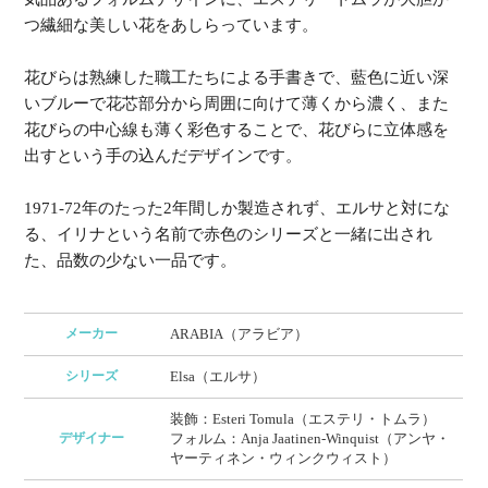
つ繊細な美しい花をあしらっています。
花びらは熟練した職工たちによる手書きで、藍色に近い深
いブルーで花芯部分から周囲に向けて薄くから濃く、また
花びらの中心線も薄く彩色することで、花びらに立体感を
出すという手の込んだデザインです。
1971-72年のたった2年間しか製造されず、エルサと対にな
る、イリナという名前で赤色のシリーズと一緒に出され
た、品数の少ない一品です。
メーカー
ARABIA（アラビア）
シリーズ
Elsa（エルサ）
装飾：Esteri Tomula（エステリ・トムラ）
デザイナー
フォルム：Anja Jaatinen-Winquist（アンヤ・
ヤーティネン・ウィンクウィスト）