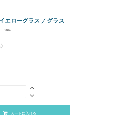
社のイエローグラス / グラス
】
F304
)
カートに入れる