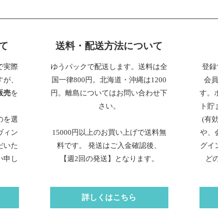
て
送料・配送方法について
で実際
ゆうパックで配送します。送料は全
登録
すが、
国一律800円。北海道・沖縄は1200
会
販売
を
円。離島についてはお問い合わせ下
す。
さい。
ト貯
のを選
(有
ヴィン
15000円以上のお買い上げで送料無
や、
だいた
料です。 発送はご入金確認後、
グイ
い申し
【週2回の発送】となります。
ど
詳しくはこちら