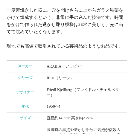
一度素焼きした器に、穴を開けさらに上からガラス釉薬を
かけて焼成するという、非常に手の込んだ技法です。時間
をかけて作られた透かし彫り模様は非常に美しく、光に当
てて眺めていたくなります。
現地でも高値で取引されている芸術品のようなお品です。
メーカー
ARABIA（アラビア）
シリーズ
Riisi（リーシ）
Friedl Kjellberg（フレイドル・チェルベリ
デザイナー
ー）
1950-74
年代
サイズ
直径約14.5cm 高さ約2.2cm
製造時の黒点や透かし部分に気泡が複数入