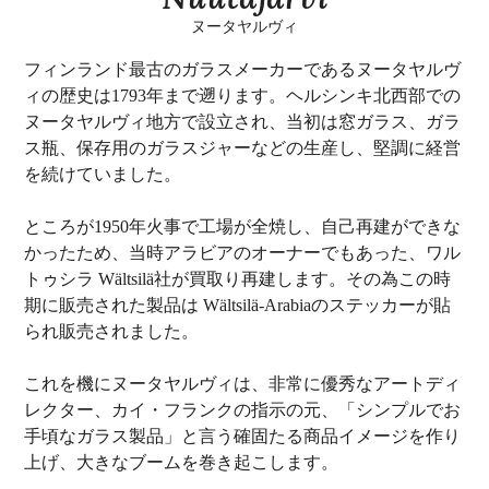
ヌータヤルヴィ
フィンランド最古のガラスメーカーであるヌータヤルヴ
ィの歴史は1793年まで遡ります。ヘルシンキ北西部での
ヌータヤルヴィ地方で設立され、当初は窓ガラス、ガラ
ス瓶、保存用のガラスジャーなどの生産し、堅調に経営
を続けていました。
ところが1950年火事で工場が全焼し、自己再建ができな
かったため、当時アラビアのオーナーでもあった、ワル
トゥシラ Wältsilä社が買取り再建します。その為この時
期に販売された製品は Wältsilä-Arabiaのステッカーが貼
られ販売されました。
これを機にヌータヤルヴィは、非常に優秀なアートディ
レクター、カイ・フランクの指示の元、「シンプルでお
手頃なガラス製品」と言う確固たる商品イメージを作り
上げ、大きなブームを巻き起こします。