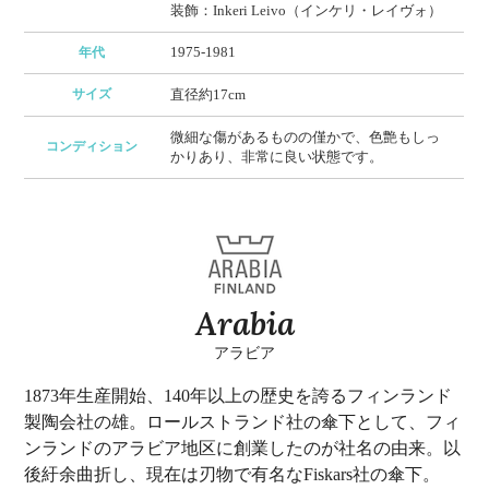
装飾：Inkeri Leivo（インケリ・レイヴォ）
1975-1981
年代
サイズ
直径約17cm
微細な傷があるものの僅かで、色艶もしっ
コンディション
かりあり、非常に良い状態です。
Arabia
アラビア
1873年生産開始、140年以上の歴史を誇るフィンランド
製陶会社の雄。ロールストランド社の傘下として、フィ
ンランドのアラビア地区に創業したのが社名の由来。以
後紆余曲折し、現在は刃物で有名なFiskars社の傘下。