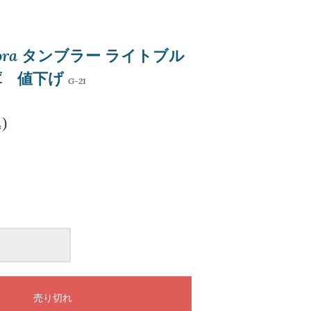
lora タンブラー ライトブル
庫 値下げ
G-21
)