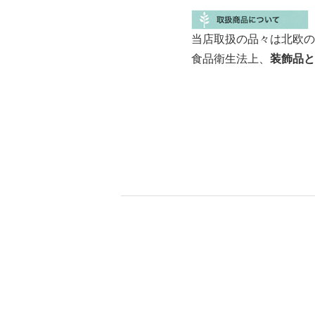
当店取扱の品々は北欧の
食品衛生法上、
装飾品と