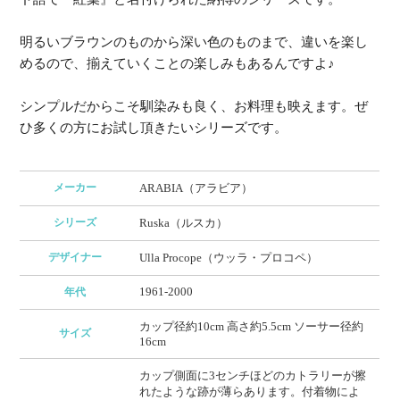
明るいブラウンのものから深い色のものまで、違いを楽し
めるので、揃えていくことの楽しみもあるんですよ♪
シンプルだからこそ馴染みも良く、お料理も映えます。ぜ
ひ多くの方にお試し頂きたいシリーズです。
メーカー
ARABIA（アラビア）
シリーズ
Ruska（ルスカ）
デザイナー
Ulla Procope（ウッラ・プロコペ）
1961-2000
年代
カップ径約10cm 高さ約5.5cm ソーサー径約
サイズ
16cm
カップ側面に3センチほどのカトラリーが擦
れたような跡が薄らあります。付着物によ