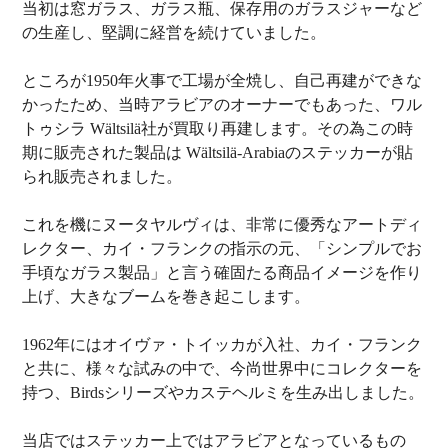
当初は窓ガラス、ガラス瓶、保存用のガラスジャーなど
の生産し、堅調に経営を続けていました。
ところが1950年火事で工場が全焼し、自己再建ができな
かったため、当時アラビアのオーナーでもあった、ワル
トゥシラ Wältsilä社が買取り再建します。その為この時
期に販売された製品は Wältsilä-Arabiaのステッカーが貼
られ販売されました。
これを機にヌータヤルヴィは、非常に優秀なアートディ
レクター、カイ・フランクの指示の元、「シンプルでお
手頃なガラス製品」と言う確固たる商品イメージを作り
上げ、大きなブームを巻き起こします。
1962年にはオイヴァ・トイッカが入社、カイ・フランク
と共に、様々な試みの中で、今尚世界中にコレクターを
持つ、Birdsシリーズやカステヘルミを生み出しました。
当店ではステッカー上ではアラビアとなっているもの