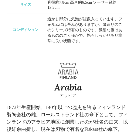
直径約7.8cm 高さ約6.5cm ソーサー径約
サイズ
13.2cm
透かし部分に気泡が複数入っています。フ
ォルムには歪みがありますが、薄造りのこ
コンディション
のシリーズ特有のものです。微細な傷はあ
るもののごく僅かで、艶もしっかりあり非
常に良い状態です。
Arabia
アラビア
1873年生産開始、140年以上の歴史を誇るフィンランド
製陶会社の雄。ロールストランド社の傘下として、フィ
ンランドのアラビア地区に創業したのが社名の由来。以
後紆余曲折し、現在は刃物で有名なFiskars社の傘下。